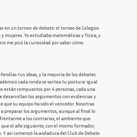
ar en un
torneo de debate
: el torneo de Colegios
s y mujeres. Yo estudiaba matemáticas y física, y
ero me picó la curiosidad por saber cómo
fendías tus ideas, y la mayoría de los debates
démico cada ronda se sortea tu postura: igual
uipos están compuestos por 4 personas, cada una
ue desarrollan los argumentos con evidencias y
e que su equipo ha sido el vencedor. Nosotras
a preparar los argumentos, aunque al final lo
nfrentarme a los contrarios, el ambiente que
 que el año siguiente, con el mismo formador,
s. Y así comenzó la andadura del Club de Debate