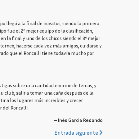
 llegó a la final de novatos, siendo la primera
o fue el 2º mejor equipo de la clasificación,
 la final y uno de los chicos siendo el 8º mejor
 torneo, hacerse cada vez más amigos, cuidarse y
trado que el Roncalli tiene todavía mucho por
vestigas sobre una cantidad enorme de temas, y
u club, salir a tomar una caña después de la
ir a los lugares más increíbles y crecer
 del Roncalli.
– Inés Garcia Redondo
Siguiente
Entrada siguiente