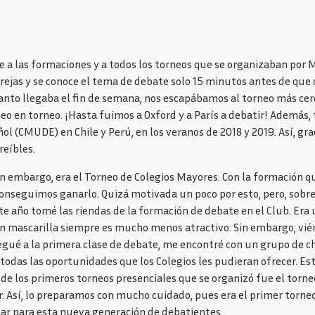
e a las formaciones y a todos los torneos que se organizaban por
parejas y se conoce el tema de debate solo 15 minutos antes de que
nto llegaba el fin de semana, nos escapábamos al torneo más cerc
eo en torneo. ¡Hasta fuimos a Oxford y a París a debatir! Además,
(CMUDE) en Chile y Perú, en los veranos de 2018 y 2019. Así, gra
reíbles.
n embargo, era el Torneo de Colegios Mayores. Con la formación q
conseguimos ganarlo. Quizá motivada un poco por esto, pero, sobre
este año tomé las riendas de la formación de debate en el Club. E
 mascarilla siempre es mucho menos atractivo. Sin embargo, viénd
legué a la primera clase de debate, me encontré con un grupo de
r todas las oportunidades que los Colegios les pudieran ofrecer. 
o de los primeros torneos presenciales que se organizó fue el torne
 Así, lo preparamos con mucho cuidado, pues era el primer torneo 
ar para esta nueva generación de debatientes.