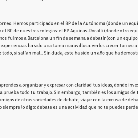
orneo. Hemos participado en el BP de la Autónoma (donde un equipo
el BP de nuestros colegios: el BP Aquinas-Rocalli (donde otro equip
s fuimos a Barcelona un fin de semana a debatir (con un equipo en
experiencias ha sido una tarea maravillosa: verlos crecer torneo a
e todo, si salían mal… Sin duda, este ha sido un año que ha demos
 aprendes a organizar y expresar con claridad tus ideas, donde in
a prueba todo tu trabajo. Sin embargo, también es los amigos de t
amigos de otras sociedades de debate, viajar con la excusa de debat
 siempre lo digo: debate es una actividad que no te puedes perder