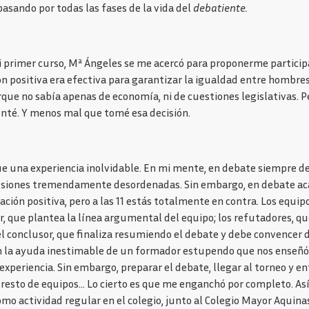
pasando por todas las fases de la vida del
debatiente.
 primer curso, Mª Ángeles se me acercó para proponerme particip
ión positiva era efectiva para garantizar la igualdad entre hombre
que no sabía apenas de economía, ni de cuestiones legislativas. P
nté. Y menos mal que tomé esa decisión.
fue una experiencia inolvidable. En mi mente, en debate siempre de
cusiones tremendamente desordenadas. Sin embargo, en debate aca
inación positiva, pero a las 11 estás totalmente en contra. Los eq
or, que plantea la línea argumental del equipo; los refutadores, q
l conclusor, que finaliza resumiendo el debate y debe convencer d
n la ayuda inestimable de un formador estupendo que nos enseñó 
xperiencia. Sin embargo, preparar el debate, llegar al torneo y e
 resto de equipos… Lo cierto es que me enganchó por completo. Así
 actividad regular en el colegio, junto al Colegio Mayor Aquina