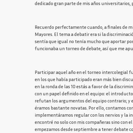
dedicado gran parte de mis años universitarios, 
Recuerdo perfectamente cuando, a finales de mi
Mayores. El tema a debatir era si la discriminac
sentía que igual no tenía mucho que aportar por
funcionaba un torneo de debate, así que me apu
Participar aquel año en el torneo intercolegial 
en los que había participado eran más bien dis
en la ronda de las 10 estás a favor de la discrim
con un papel definido en el equipo: el introduct
refutan los argumentos del equipo contrario; y e
éramos bastante novatas. Por ello, contamos co
implementáramos regular con los nervios y la ine
encontré no solo con mis compañeras sino con el
empezamos desde septiembre a tener debate como