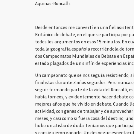
Aquinas-Roncalli.
Desde entonces me convertí en una fiel asistent
Británico de debate, en el que se participa por 
todos los argumentos en esos 15 minutos. En cua
toda la geografía española recorriéndola de torn
dos Campeonatos Mundiales de Debate en Español 
estado plagados de un sinfín de experiencias inc
Un campeonato que se nos seguía resistiendo, si
finalistas durante 3 años seguidos. Pero nunca 
seguir formando parte de la vida del Roncalli, 
había torneos, y evidentemente hacer debate con
mejores años que he vivido en debate. Cuando l
actividad, con ganas de trabajar y de aprovecha
meses, y casi como si fuera cosa del destino, un
hubo un atisbo de duda: teníamos que participar.
y consiguieron ganarlo. Un despegue espectacul